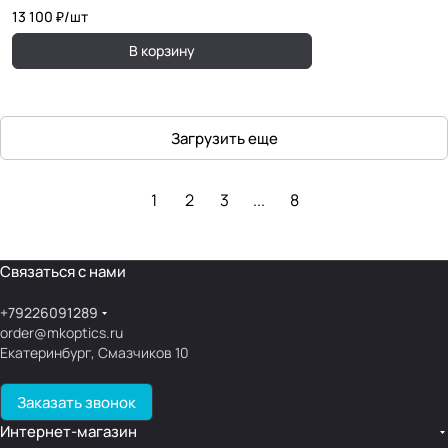
13 100 ₽/
шт
В корзину
Загрузить еще
1
2
3
...
8
Связаться с нами
+79226091289
order@mkoptics.ru
Екатеринбург, Смазчиков 10
Заказать звонок
Интернет-магазин