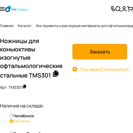
Главная
Каталог
Инструменты и расходные материалы для офтальмохиру
Ножницы для
коньюктивы
Заказать
изогнутые
офтальмологические
Под заказ
(Екатеринбург)
стальные TMS301
Арт.
TMS301
Наличие на складе:
Челябинск
Под заказ