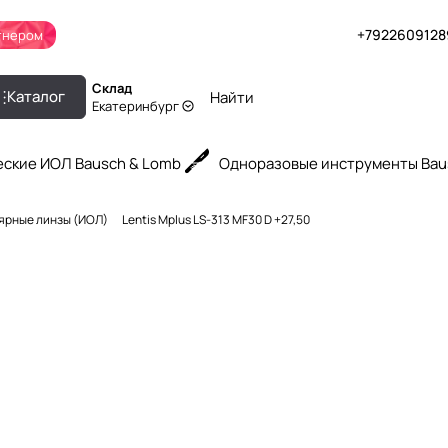
+7922609128
тнером
Склад
Каталог
Екатеринбург
ские ИОЛ Bausch & Lomb
Одноразовые инструменты Bau
ярные линзы (ИОЛ)
Lentis Mplus LS-313 MF30 D +27,50