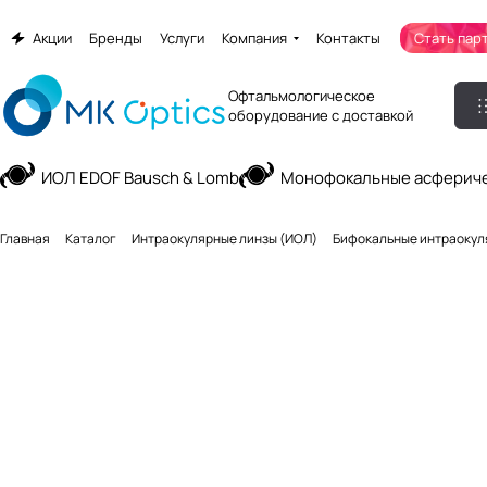
Акции
Бренды
Услуги
Компания
Контакты
Стать пар
Офтальмологическое
оборудование с доставкой
ИОЛ EDOF Bausch & Lomb
Монофокальные асфериче
Главная
Каталог
Интраокулярные линзы (ИОЛ)
Бифокальные интраокул