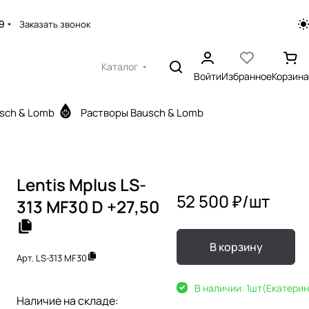
9
Заказать звонок
Каталог
Войти
Избранное
Корзина
sch & Lomb
Растворы Bausch & Lomb
Lentis Mplus LS-
52 500 ₽/
шт
313 MF30 D +27,50
В корзину
Арт.
LS-313 MF30
В наличии: 1
шт
(Екатерин
Наличие на складе: