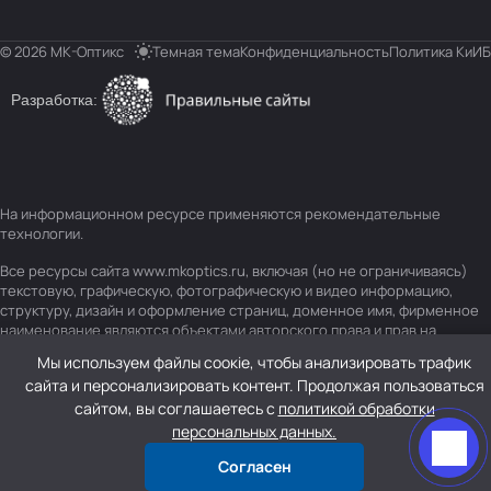
© 2026 МК-Оптикс
Темная тема
Конфиденциальность
Политика КиИБ
Разработка:
На информационном ресурсе применяются
рекомендательные
технологии
.
Все ресурсы сайта www.mkoptics.ru, включая (но не ограничиваясь)
текстовую, графическую, фотографическую и видео информацию,
структуру, дизайн и оформление страниц, доменное имя, фирменное
наименование являются объектами авторского права и прав на
интеллектуальную собственность, защищены российским
Мы используем файлы соокіе, чтобы анализировать трафик
законодательством и международными соглашениями об охране
сайта и персонализировать контент. Продолжая пользоваться
авторских прав.
Читать далее
сайтом, вы соглашаетесь с
политикой обработки
персональных данных.
Согласен