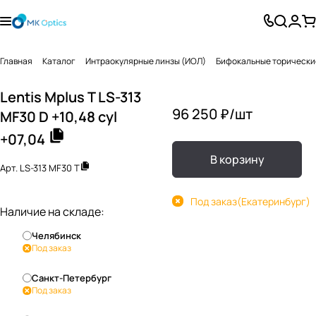
Главная
Каталог
Интраокулярные линзы (ИОЛ)
Бифокальные торически
Lentis Mplus T LS-313
96 250 ₽/
шт
MF30 D +10,48 cyl
+07,04
В корзину
Арт.
LS-313 MF30 T
Под заказ
(Екатеринбург)
Наличие на складе:
Челябинск
Под заказ
Санкт-Петербург
Под заказ