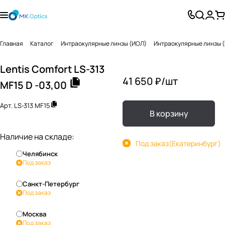
Главная
Каталог
Интраокулярные линзы (ИОЛ)
Интраокулярные линзы 
Lentis Comfort LS-313
41 650 ₽/
шт
MF15 D -03,00
Арт.
LS-313 MF15
В корзину
Наличие на складе:
Под заказ
(Екатеринбург)
Челябинск
Под заказ
Санкт-Петербург
Под заказ
Москва
Под заказ