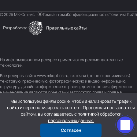
© 2026 МК-Оптикс
Темная тема
Конфиденциальность
Политика КиИБ
Разработка:
На информационном ресурсе применяются
рекомендательные
технологии
.
Все ресурсы сайта www.mkoptics.ru, включая (но не ограничиваясь)
текстовую, графическую, фотографическую и видео информацию,
структуру, дизайн и оформление страниц, доменное имя, фирменное
наименование являются объектами авторского права и прав на
интеллектуальную собственность, защищены российским
Мы используем файлы соокіе, чтобы анализировать трафик
законодательством и международными соглашениями об охране
сайта и персонализировать контент. Продолжая пользоваться
авторских прав.
Читать далее
сайтом, вы соглашаетесь с
политикой обработки
персональных данных.
Согласен