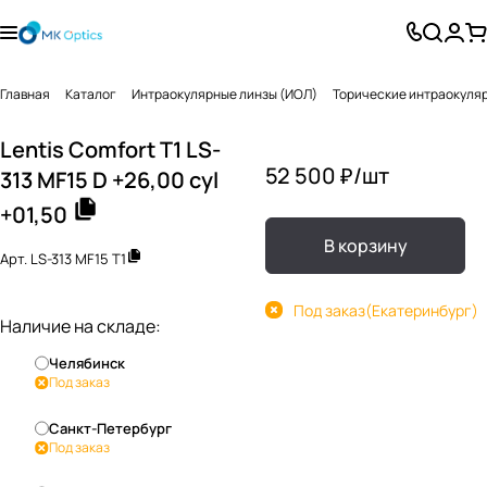
Главная
Каталог
Интраокулярные линзы (ИОЛ)
Торические интраокуля
Lentis Comfort T1 LS-
52 500 ₽/
шт
313 MF15 D +26,00 cyl
+01,50
В корзину
Арт.
LS-313 MF15 T1
Под заказ
(Екатеринбург)
Наличие на складе:
Челябинск
Под заказ
Санкт-Петербург
Под заказ