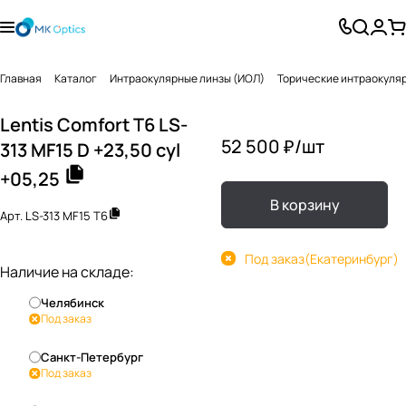
Главная
Каталог
Интраокулярные линзы (ИОЛ)
Торические интраокуля
Lentis Comfort T6 LS-
52 500 ₽/
шт
313 MF15 D +23,50 cyl
+05,25
В корзину
Арт.
LS-313 MF15 T6
Под заказ
(Екатеринбург)
Наличие на складе:
Челябинск
Под заказ
Санкт-Петербург
Под заказ