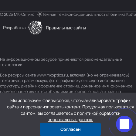
© 2026 МК-Оптикс
Темная тема
Конфиденциальность
Политика КиИБ
Разработка:
На информационном ресурсе применяются
рекомендательные
технологии
.
Все ресурсы сайта www.mkoptics.ru, включая (но не ограничиваясь)
текстовую, графическую, фотографическую и видео информацию,
структуру, дизайн и оформление страниц, доменное имя, фирменное
наименование являются объектами авторского права и прав на
интеллектуальную собственность, защищены российским
Мы используем файлы соокіе, чтобы анализировать трафик
законодательством и международными соглашениями об охране
сайта и персонализировать контент. Продолжая пользоваться
авторских прав.
Читать далее
сайтом, вы соглашаетесь с
политикой обработки
персональных данных.
Согласен