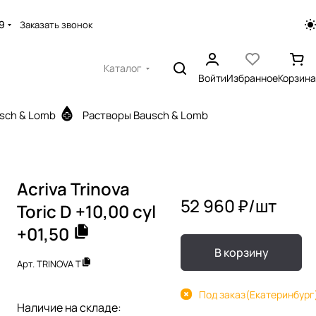
9
Заказать звонок
Каталог
Войти
Избранное
Корзина
sch & Lomb
Растворы Bausch & Lomb
Acriva Trinova
52 960 ₽/
шт
Toric D +10,00 cyl
+01,50
В корзину
Арт.
TRINOVA T
Под заказ
(Екатеринбург
Наличие на складе: