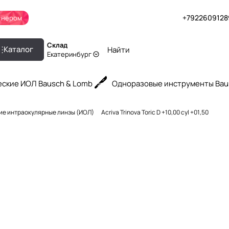
+7922609128
тнером
Склад
Каталог
Екатеринбург
ские ИОЛ Bausch & Lomb
Одноразовые инструменты Bau
ие интраокулярные линзы (ИОЛ)
Acriva Trinova Toric D +10,00 cyl +01,50