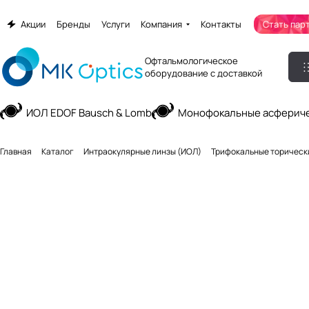
Акции
Бренды
Услуги
Компания
Контакты
Стать пар
Офтальмологическое
оборудование с доставкой
ИОЛ EDOF Bausch & Lomb
Монофокальные асфериче
Главная
Каталог
Интраокулярные линзы (ИОЛ)
Трифокальные торическ