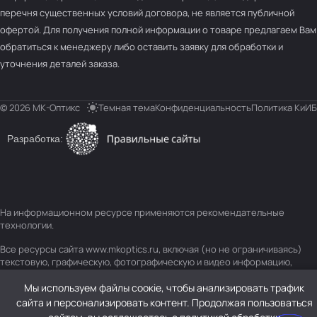
перечня существенных условий договора, не является публичной
офертой. Для получения полной информации о товаре предлагаем Вам
обратиться к менеджеру либо оставить заявку для обработки и
уточнения деталей заказа.
© 2026 МК-Оптикс
Темная тема
Конфиденциальность
Политика КиИБ
Разработка:
На информационном ресурсе применяются
рекомендательные
технологии
.
Все ресурсы сайта www.mkoptics.ru, включая (но не ограничиваясь)
текстовую, графическую, фотографическую и видео информацию,
структуру, дизайн и оформление страниц, доменное имя, фирменное
наименование являются объектами авторского права и прав на
Мы используем файлы соокіе, чтобы анализировать трафик
интеллектуальную собственность, защищены российским
сайта и персонализировать контент. Продолжая пользоваться
законодательством и международными соглашениями об охране