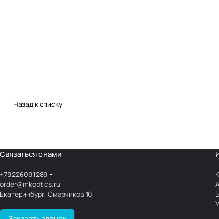
Назад к списку
Связаться с нами
+79226091289
К
order@mkoptics.ru
Екатеринбург, Смазчиков 10
У
Заказать звонок