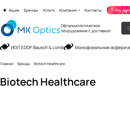
Акции
Бренды
Услуги
Компания
Контакты
Стать пар
Офтальмологическое
оборудование с доставкой
ИОЛ EDOF Bausch & Lomb
Монофокальные асфериче
Главная
Бренды
Biotech Healthcare
Biotech Healthcare