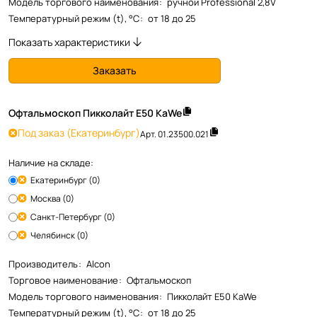
Модель торгового наименования
:
ручной Professional 2,8V
Температурный режим (t), °С
:
от 18 до 25
Показать характеристики
Заказать
Офтальмоскоп Пикколайт Е50 KaWe
Под заказ
(Екатеринбург)
Арт.
01.23500.021
Наличие на складе:
Екатеринбург (0)
Москва (0)
Санкт-Петербург (0)
Челябинск (0)
Производитель
:
Alcon
Торговое наименование
:
Офтальмоскоп
Модель торгового наименования
:
Пикколайт Е50 KaWe
Температурный режим (t), °С
:
от 18 до 25