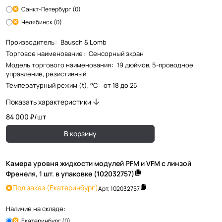
Санкт-Петербург (0)
Челябинск (0)
Производитель
:
Bausch & Lomb
Торговое наименование
:
Сенсорный экран
Модель торгового наименования
:
19 дюймов, 5-проводное
управление, резистивный
Температурный режим (t), °С
:
от 18 до 25
Показать характеристики
84 000 ₽/
шт
В корзину
Камера уровня жидкости модулей PFM и VFM с линзой
Френеля, 1 шт. в упаковке (102032757)
Под заказ
(Екатеринбург)
Арт.
102032757
Наличие на складе:
Екатеринбург (0)