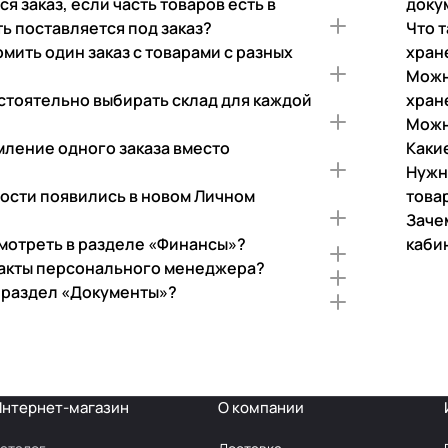
я заказ, если часть товаров есть в
доку
ть поставляется под заказ?
Что 
мить один заказ с товарами с разных
хран
Можн
стоятельно выбирать склад для каждой
хран
Можн
мление одного заказа вместо
Каки
Нужн
ости появились в новом Личном
това
Заче
мотреть в разделе «Финансы»?
каби
такты персонального менеджера?
 раздел «Документы»?
Интернет-магазин
О компании