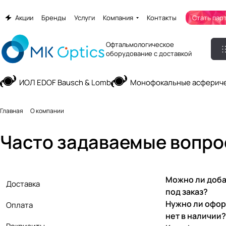
Акции
Бренды
Услуги
Компания
Контакты
Стать пар
Офтальмологическое
оборудование с доставкой
ИОЛ EDOF Bausch & Lomb
Монофокальные асфериче
Главная
О компании
Часто задаваемые вопр
Можно ли добав
Доставка
под заказ?
Нужно ли офор
Оплата
нет в наличии?