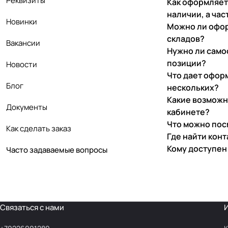
Реквизиты
Как оформляетс
наличии, а час
Новинки
Можно ли офор
складов?
Вакансии
Нужно ли само
позиции?
Новости
Что дает офор
Блог
нескольких?
Какие возможн
Документы
кабинете?
Что можно пос
Как сделать заказ
Где найти кон
Кому доступен
Часто задаваемые вопросы
Связаться с нами