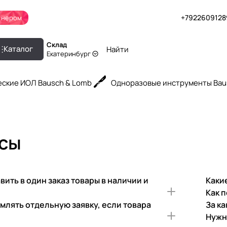
+7922609128
тнером
Склад
Каталог
Екатеринбург
ские ИОЛ Bausch & Lomb
Одноразовые инструменты Bau
осы
ить в один заказ товары в наличии и
Каки
Как 
млять отдельную заявку, если товара
За к
Нужн