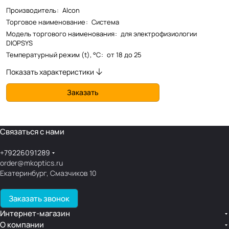
Производитель
:
Alcon
Торговое наименование
:
Система
Модель торгового наименования
:
для электрофизиологии
DIOPSYS
Температурный режим (t), °С
:
от 18 до 25
Показать характеристики
Заказать
Связаться с нами
+79226091289
order@mkoptics.ru
Екатеринбург, Смазчиков 10
Заказать звонок
Интернет-магазин
О компании