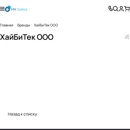
Главная
Бренды
ХайБиТек ООО
ХайБиТек ООО
Назад к списку