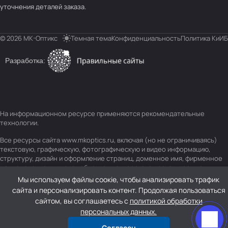
уточнения деталей заказа.
© 2026 МК-Оптикс
Темная тема
Конфиденциальность
Политика КиИБ
Разработка:
На информационном ресурсе применяются
рекомендательные
технологии
.
Все ресурсы сайта www.mkoptics.ru, включая (но не ограничиваясь)
текстовую, графическую, фотографическую и видео информацию,
структуру, дизайн и оформление страниц, доменное имя, фирменное
наименование являются объектами авторского права и прав на
интеллектуальную собственность, защищены российским
Мы используем файлы соокіе, чтобы анализировать трафик
законодательством и международными соглашениями об охране
сайта и персонализировать контент. Продолжая пользоваться
авторских прав.
Читать далее
сайтом, вы соглашаетесь с
политикой обработки
персональных данных.
Согласен