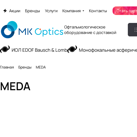
Акции
Бренды
Услуги
Компания
Контакты
Стать пар
Офтальмологическое
оборудование с доставкой
ИОЛ EDOF Bausch & Lomb
Монофокальные асфериче
Главная
Бренды
MEDA
MEDA