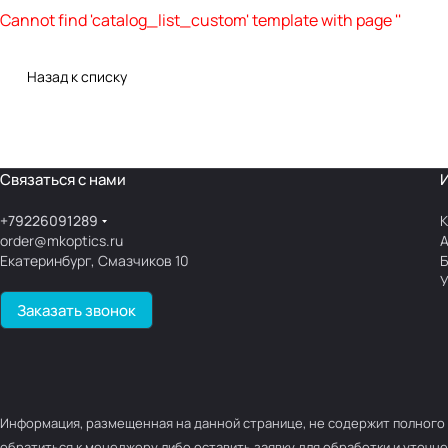
Cannot find 'catalog_list_custom' template with page ''
Назад к списку
Связаться с нами
+79226091289
К
order@mkoptics.ru
Екатеринбург, Смазчиков 10
У
Заказать звонок
Информация, размещенная на данной странице, не содержит полного 
обратиться к менеджеру либо оставить заявку для обработки и уточне