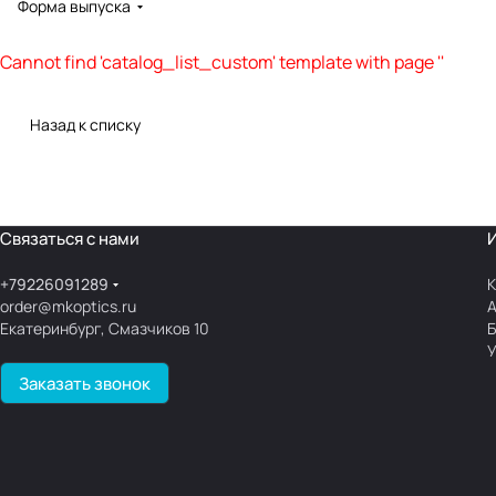
Форма выпуска
Cannot find 'catalog_list_custom' template with page ''
Назад к списку
Связаться с нами
+79226091289
К
order@mkoptics.ru
Екатеринбург, Смазчиков 10
У
Заказать звонок