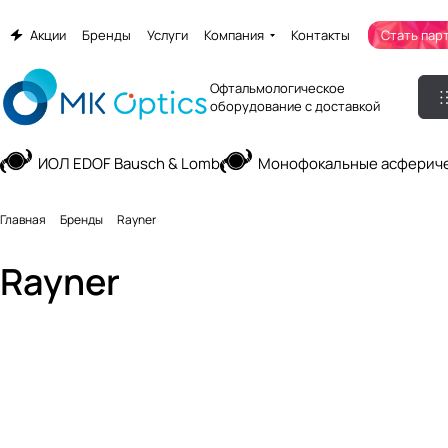
Акции
Бренды
Услуги
Компания
Контакты
Стать пар
Офтальмологическое
оборудование с доставкой
ИОЛ EDOF Bausch & Lomb
Монофокальные асфериче
Главная
Бренды
Rayner
Rayner